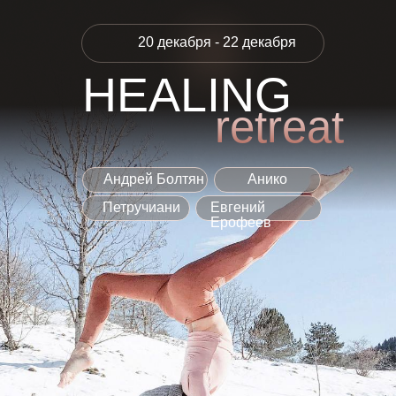
20 декабря - 22 декабря
HEALING
retreat
Андрей Болтян
Анико
Петручиани
Евгений
Ерофеев